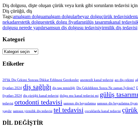
Diş dolgusu, dişte oluşan çürük veya kırık gibi sorunların tedavisi iç
Diş çürüğü, diş
Tags:
amalgam dolgu
amalgam dolgular
beyaz dolgu
çürük tedavisi
dent
nekadar
estetik dolgu
estetik dolgu fiyatları
gülüş tasarımı
kanal tedavisi
dolgusu nerede yapılır
samsun diş dolgusu tedavisi
yirmilik diş tedavisi
Kategori
Etiketler
20'lik Diş Çekimi Sonrası Dikkat Edilmesi Gerekenler
anestezili kanal tedavisi
azı diş çekimi
ağ
diş sağlığı
fiyatları 2024
diş taşı temizliği
Diş Çekildikten Sonra Ne zaman İyileşir?
D
gülüş tasarım
fiyatları 2024
diş çürüğü kanal tedavisi
dolgu mu kanal tedavisi mi
ortodonti tedavisi
tedavisi
samsun diş beyazlatma
samsun diş beyazlatma fiyatı
tel tedavisi
çürük
yapılır
samsun yirmilik diş tedavisi
çocuklarda kanal tedavisi
DİL DEĞİŞTİR