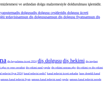
n temizlenmesi ve ardından dolgu malzemesiyle doldurulması işlemidir.
 yapıştırma
diş dolgusu
diş dolgusu çeşitleri
diş dolgusu ücreti
üğü tedavisi
samsun diş dolgusu
samsun diş dolgusu fiyatı
samsun diş
tma
diş dolgusu
diş hekimi
diş beyazlatma ücreti 2024
diş implant
i ağız ve çene cerrahisi
diş çekimi nasıl yapılır
diş çekimi sonrası ağrı
diş çekimi ve diş çekimi
al tedavisi fiyat 2024
kanal tedavisi nedir?
kanal tedavisi ücreti nekadar
lazer destekli kanal
samsun kanal tedavisi fiyatı
samsun kanal tedavisi nasıl yapılır
samsun kanal tedavisi nerede