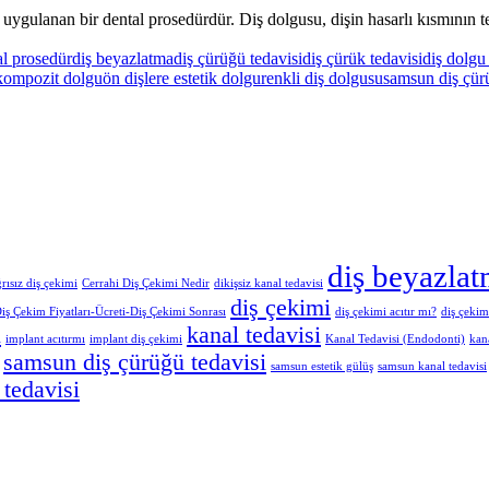
in uygulanan bir dental prosedürdür. Diş dolgusu, dişin hasarlı kısmını
al prosedür
diş beyazlatma
diş çürüğü tedavisi
diş çürük tedavisi
diş dolgu
kompozit dolgu
ön dişlere estetik dolgu
renkli diş dolgusu
samsun diş çür
diş beyazla
rısız diş çekimi
Cerrahi Diş Çekimi Nedir
dikişsiz kanal tedavisi
diş çekimi
iş Çekim Fiyatları-Ücreti-Diş Çekimi Sonrası
diş çekimi acıtır mı?
diş çekim
ı
kanal tedavisi
implant acıtırmı
implant diş çekimi
Kanal Tedavisi (Endodonti)
kan
samsun diş çürüğü tedavisi
samsun estetik gülüş
samsun kanal tedavisi
 tedavisi