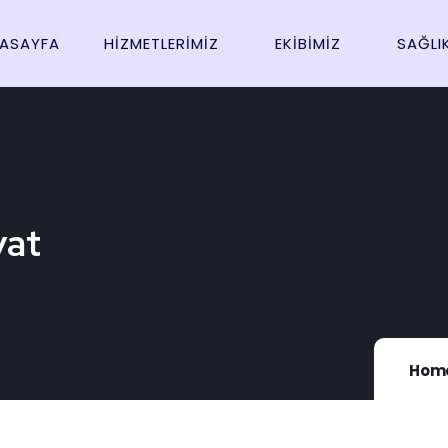
ASAYFA
HIZMETLERIMIZ
EKIBIMIZ
SAĞLI
yat
Hom