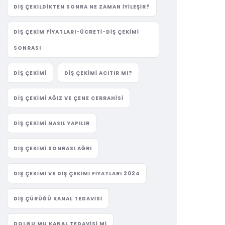
DIŞ ÇEKILDIKTEN SONRA NE ZAMAN İYILEŞIR?
DIŞ ÇEKIM FIYATLARI-ÜCRETI-DIŞ ÇEKIMI
SONRASI
DIŞ ÇEKIMI
DIŞ ÇEKIMI ACITIR MI?
DIŞ ÇEKIMI AĞIZ VE ÇENE CERRAHISI
DIŞ ÇEKIMI NASIL YAPILIR
DIŞ ÇEKIMI SONRASI AĞRI
DIŞ ÇEKIMI VE DIŞ ÇEKIMI FIYATLARI 2024
DIŞ ÇÜRÜĞÜ KANAL TEDAVISI
DOLGU MU KANAL TEDAVISI MI