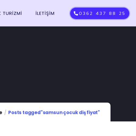
K TURIZMI
İLETIŞIM
0362 437 88 25
e
Posts tagged"samsun çocuk diş fiyat"